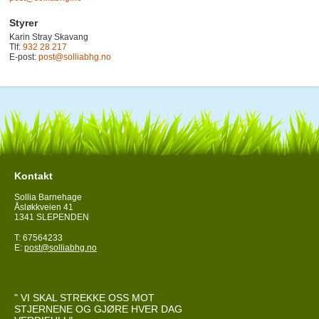
Styrer
Karin Stray Skavang
Tlf:
932 28 217
E-post:
post@solliabhg.no
Kontakt
Sollia Barnehage
Åsløkkveien 41
1341 SLEPENDEN
T: 67564233
E:
post@solliabhg.no
" VI SKAL STREKKE OSS MOT
STJERNENE OG GJØRE HVER DAG